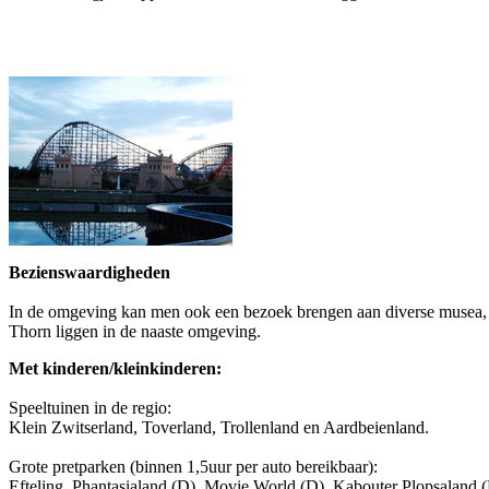
Bezienswaardigheden
In de omgeving kan men ook een bezoek brengen aan diverse musea, o
Thorn liggen in de naaste omgeving.
Met kinderen/kleinkinderen:
Speeltuinen in de regio:
Klein Zwitserland, Toverland, Trollenland en Aardbeienland.
Grote pretparken (binnen 1,5uur per auto bereikbaar):
Efteling, Phantasialand (D), Movie World (D), Kabouter Plopsaland 