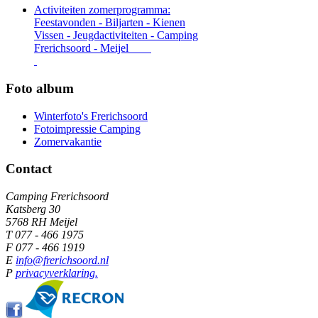
Activiteiten zomerprogramma:
Feestavonden - Biljarten - Kienen
Vissen - Jeugdactiviteiten - Camping
Frerichsoord - Meijel
Foto album
Winterfoto's Frerichsoord
Fotoimpressie Camping
Zomervakantie
Contact
Camping Frerichsoord
Katsberg 30
5768 RH Meijel
T 077 - 466 1975
F 077 - 466 1919
E
info@frerichsoord.nl
P
privacyverklaring.