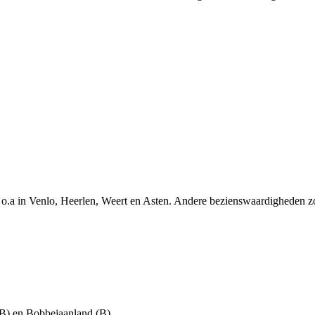
.a in Venlo, Heerlen, Weert en Asten. Andere bezienswaardigheden zoa
(B) en Bobbejaanland (B).