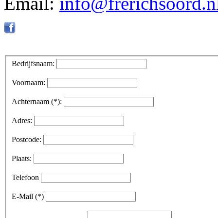
Email:
info@frerichsoord.n
Bedrijfsnaam:
Voornaam:
Achternaam (*):
Adres:
Postcode:
Plaats:
Telefoon
E-Mail (*)